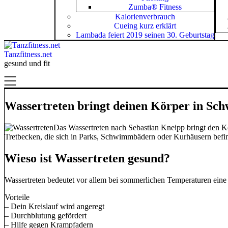
Zumba® Fitness
Kalorienverbrauch
Cueing kurz erklärt
Lambada feiert 2019 seinen 30. Geburtstag
Tanzfitness.net
gesund und fit
Wassertreten bringt deinen Körper in Sc
Das Wassertreten nach Sebastian Kneipp bringt den Kö
Tretbecken, die sich in Parks, Schwimmbädern oder Kurhäusern befin
Wieso ist Wassertreten gesund?
Wassertreten bedeutet vor allem bei sommerlichen Temperaturen ei
Vorteile
– Dein Kreislauf wird angeregt
– Durchblutung gefördert
– Hilfe gegen Krampfadern