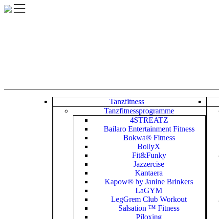
Skip
to
content
Tanzfitness
Tanzfitnessprogramme
4STREATZ
Bailaro Entertainment Fitness
Bokwa® Fitness
BollyX
Fit&Funky
Jazzercise
Kantaera
Kapow® by Janine Brinkers
LaGYM
LegGrem Club Workout
Salsation ™ Fitness
Piloxing