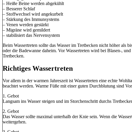
– Heiße Beine werden abgekühlt
– Besserer Schlaf
– Stoffwechsel wird angekurbelt
– Stärkung des Immunsystems
– Venen werden gestärkt
– Migräne wird gemildert
– stabilisiert das Nervensystem
Beim Wassertreten sollte das Wasser im Tretbecken nicht höher als bi
oder die Badewanne daheim. Vor Wassertreten wird bei Blasen-, und
Tretbecken.
Richtiges Wassertreten
Vor allem in der warmen Jahreszeit ist Wassertreten eine echte Wohl
beachtet werden. Warme Füße mit einer guten Durchblutung sind Vor
1. Gebot
Langsam ins Wasser steigen und im Storchenschritt durchs Tretbecke
2. Gebot
Das Wasser sollte maximal unterhalb der Knie sein. Wenn die Wasser
weitergehen.
3. Gebot