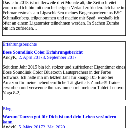
Das Jahr 2018 ist mittlerweile drei Monate alt, die Zeit schreitet
voran und ich bin mit dem bisherigen Verlauf zufrieden. Ich habe im
Februar erstmals am Ligaschießen meines Bogensportvereins BSC
Schmallenberg teilgenommen und machte mir Spaß, weshalb ich
öfter an einem Ligaturnier teilnehmen werden. In Sachen Zumba
bin ich zufrieden…
Erfahrungsberichte
Bose Soundlink Color Erfahrungsbericht
AndyK,
2. April 2017
3. September 2017
Seit dem Jahr 2015 bin ich stolzer und zufriedener Eigentümer eines
Bose Soundlink Color Bluetooth Lautsprechers in der Farbe
Schwarz. Ich hatte ihn im letzten Jahr für knapp 105 Euro bei
Amazon für meine nebenberufliche Tätigkeit als Zumba® Trainer
erworben und verwende ihn zusammen mit meinem Tablet Lenovo
Yoga 8-2,…
Blog
Warum Tanzen gut für Dich ist und dein Leben verändern
kann
AndyK,
5. März 2017
2. Mai 2020