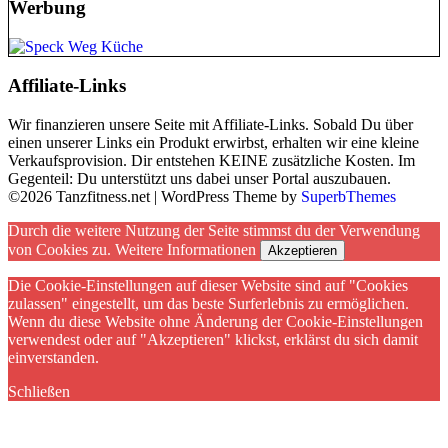
Werbung
Affiliate-Links
Wir finanzieren unsere Seite mit Affiliate-Links. Sobald Du über
einen unserer Links ein Produkt erwirbst, erhalten wir eine kleine
Verkaufsprovision. Dir entstehen KEINE zusätzliche Kosten. Im
Gegenteil: Du unterstützt uns dabei unser Portal auszubauen.
©2026 Tanzfitness.net
| WordPress Theme by
SuperbThemes
Durch die weitere Nutzung der Seite stimmst du der Verwendung
von Cookies zu.
Weitere Informationen
Akzeptieren
Die Cookie-Einstellungen auf dieser Website sind auf "Cookies
zulassen" eingestellt, um das beste Surferlebnis zu ermöglichen.
Wenn du diese Website ohne Änderung der Cookie-Einstellungen
verwendest oder auf "Akzeptieren" klickst, erklärst du sich damit
einverstanden.
Schließen