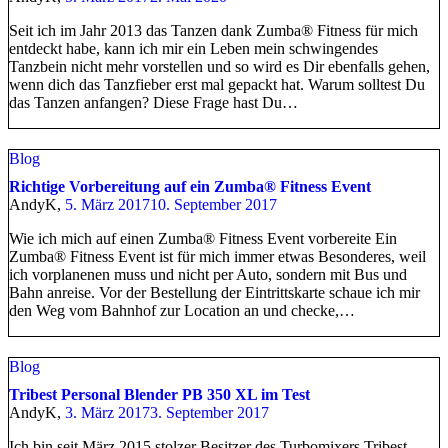
Seit ich im Jahr 2013 das Tanzen dank Zumba® Fitness für mich
entdeckt habe, kann ich mir ein Leben mein schwingendes
Tanzbein nicht mehr vorstellen und so wird es Dir ebenfalls gehen,
wenn dich das Tanzfieber erst mal gepackt hat. Warum solltest Du
das Tanzen anfangen? Diese Frage hast Du…
Blog
Richtige Vorbereitung auf ein Zumba® Fitness Event
AndyK,
5. März 2017
10. September 2017
Wie ich mich auf einen Zumba® Fitness Event vorbereite Ein
Zumba® Fitness Event ist für mich immer etwas Besonderes, weil
ich vorplanenen muss und nicht per Auto, sondern mit Bus und
Bahn anreise. Vor der Bestellung der Eintrittskarte schaue ich mir
den Weg vom Bahnhof zur Location an und checke,…
Blog
Tribest Personal Blender PB 350 XL im Test
AndyK,
3. März 2017
3. September 2017
Ich bin seit März 2015 stolzer Besitzer des Turbomixers Tribest