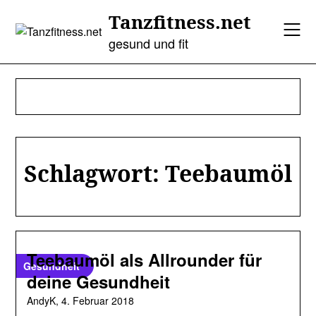
Skip
Tanzfitness.net
to
content
gesund und fit
Schlagwort:
Teebaumöl
Teebaumöl als Allrounder für
Gesundheit
deine Gesundheit
AndyK,
4. Februar 2018