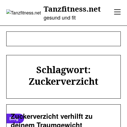
Skip
Tanzfitness.net
to
content
gesund und fit
Schlagwort:
Zuckerverzicht
Zuckerverzicht verhilft zu
Blog
deinem Traumgewicht